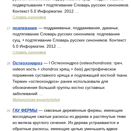
подвертывание • подтягивание Словарь русских синонимов.
Контекст 5.0 Информатик. 2012 …
Словарь синонимов
подпевание
— поддакиванье, поддакивание, даканье,
27
подтягивание Словарь русских синонимов. подпевание
сущ. • подтягивание Словарь русских синонимов. Контекст
5.0 Информатик. 2012 …
Словарь синонимов
Остеохондроз
— I Остеохондроз (osteochondrosis: греч.
28
osteon кость + chondros хрящ + ōsis) дистрофическое
поражение суставного хряща и подлежащей костной ткани.
Термин «остеохондроз» ранее использовали для
обозначения большой группы костно суставных
заболеваний …
Медицинская энциклопедия
ГАУ ФЕРМЫ
— сквозные деревянные фермы, имеющие
29
восходящие сжатые раскосы из дерева и растянутые тяжи
из железа круглого сечения. Из дерева устраиваются и
обратные раскосы, имеющие целью уменьшить вдвое