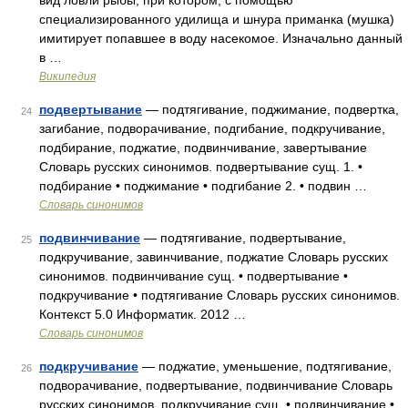
вид ловли рыбы, при котором, с помощью
специализированного удилища и шнура приманка (мушка)
имитирует попавшее в воду насекомое. Изначально данный
в …
Википедия
подвертывание
— подтягивание, поджимание, подвертка,
24
загибание, подворачивание, подгибание, подкручивание,
подбирание, поджатие, подвинчивание, завертывание
Словарь русских синонимов. подвертывание сущ. 1. •
подбирание • поджимание • подгибание 2. • подвин …
Словарь синонимов
подвинчивание
— подтягивание, подвертывание,
25
подкручивание, завинчивание, поджатие Словарь русских
синонимов. подвинчивание сущ. • подвертывание •
подкручивание • подтягивание Словарь русских синонимов.
Контекст 5.0 Информатик. 2012 …
Словарь синонимов
подкручивание
— поджатие, уменьшение, подтягивание,
26
подворачивание, подвертывание, подвинчивание Словарь
русских синонимов. подкручивание сущ. • подвинчивание •