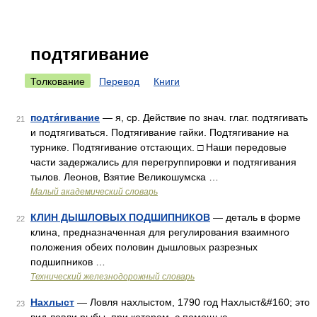
подтягивание
Толкование
Перевод
Книги
подтя́гивание
— я, ср. Действие по знач. глаг. подтягивать
21
и подтягиваться. Подтягивание гайки. Подтягивание на
турнике. Подтягивание отстающих. □ Наши передовые
части задержались для перегруппировки и подтягивания
тылов. Леонов, Взятие Великошумска …
Малый академический словарь
КЛИН ДЫШЛОВЫХ ПОДШИПНИКОВ
— деталь в форме
22
клина, предназначенная для регулирования взаимного
положения обеих половин дышловых разрезных
подшипников …
Технический железнодорожный словарь
Нахлыст
— Ловля нахлыстом, 1790 год Нахлыст&#160; это
23