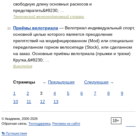
свободную длину основных раскосов и
предотвратить&#8230; …
Технический железнодорожный словарь
Приёмы велотриала
— Велотриал индивидуальный спорт,
30
основной целью которого является преодоление
препятствий на модифицированном (Mod) или специально
переделанном горном велосипеде (Stock), или сделанном
на заказ. Основные приёмы велотриала (прыжки и трюки)
Крутка,&#8230; …
Википедия
Страницы
←
Предыдущая
Следующая
→
1
2
3
4
5
6
7
8
9
10
11
12
13
© Академик, 2000-2026
18+
Обратная связь:
Техподдержка
,
Реклама на сайте
👣 Путешествия